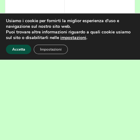
Usiamo i cookie per fornirti la miglior esperienza d'uso e
navigazione sul nostro sito web.
CLICCA PER ALTRE IMMAGINI
Puoi trovare altre informazioni riguardo a quali cookie usiamo
sul sito o disabilitarli nelle
impostazioni
.
Accetta
Impostazioni
Specifica
Tecnica
Diffusore d'aria a bolle
fini a membrana
Tipo
DBFM