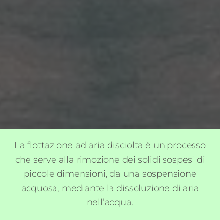
La flottazione ad aria disciolta è un processo
che serve alla rimozione dei solidi sospesi di
piccole dimensioni, da una sospensione
acquosa, mediante la dissoluzione di aria
nell’acqua.